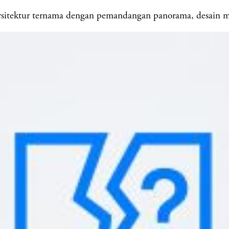
rsitektur ternama dengan pemandangan panorama, desain muta