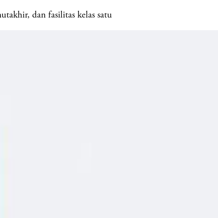
khir, dan fasilitas kelas satu