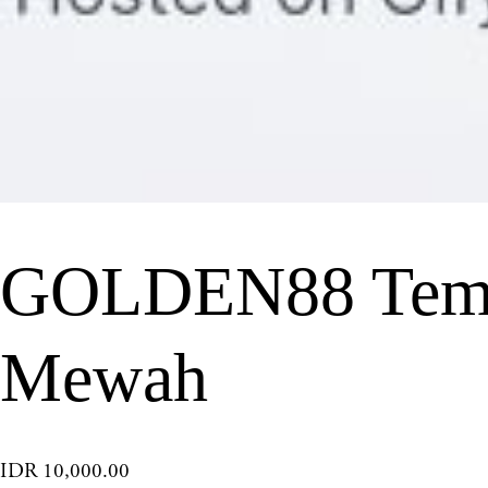
GOLDEN88 Temu
Mewah
IDR 10,000.00