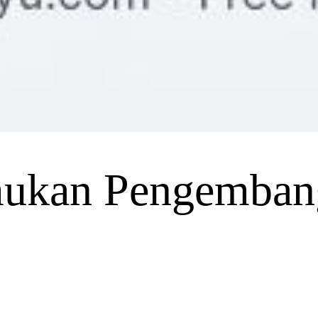
kan Pengembang