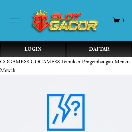
O
0
p
e
n
M
LOGIN
DAFTAR
e
n
GOGAME88
GOGAME88 Temukan Pengembangan Menara
u
Mewah