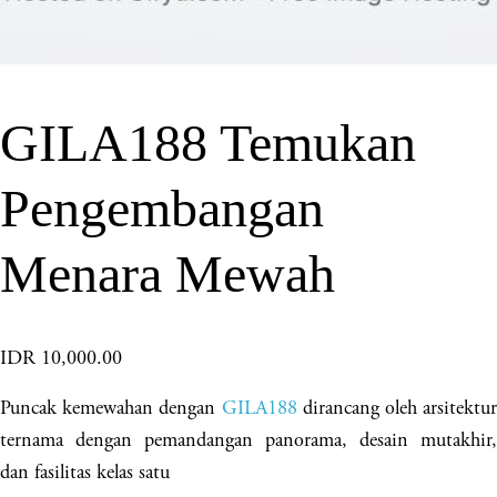
GILA188 Temukan
Pengembangan
Menara Mewah
IDR 10,000.00
Puncak kemewahan dengan 
GILA188
 dirancang oleh arsitektur 
ternama dengan pemandangan panorama, desain mutakhir, 
dan fasilitas kelas satu