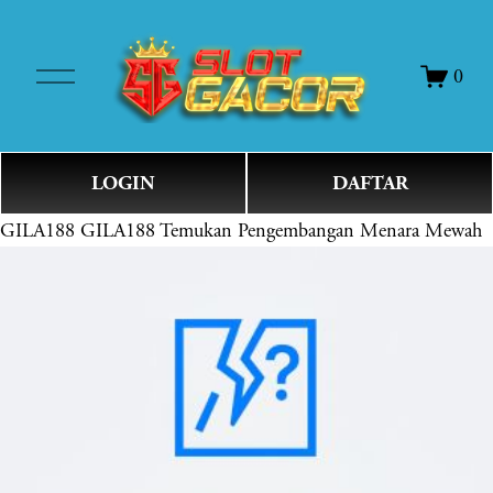
O
0
p
e
n
M
LOGIN
DAFTAR
e
n
GILA188
GILA188 Temukan Pengembangan Menara Mewah
u